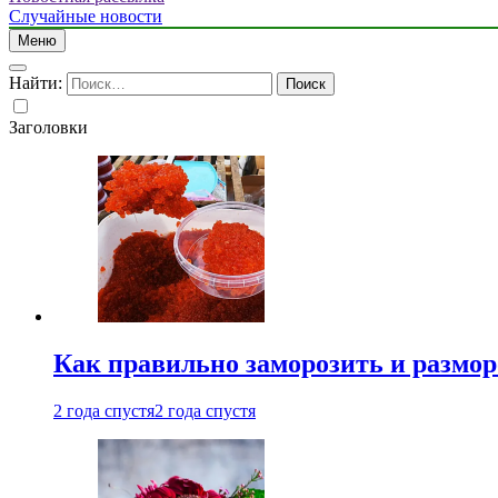
Случайные новости
Меню
Найти:
Заголовки
Как правильно заморозить и размор
2 года спустя
2 года спустя