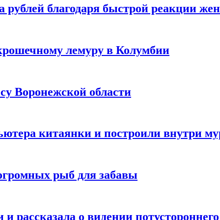
а рублей благодаря быстрой реакции же
крошечному лемуру в Колумбии
есу Воронежской области
ютера китаянки и построили внутри м
огромных рыб для забавы
 и рассказала о видении потустороннего