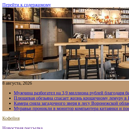
Перейти к содержимому
8 августа, 2026
Мужчина разбогател на 3,9 миллиона рублей благодаря 
Плюшевая обезьяна спасает жизнь крошечному лемуру в
Камера сняла загадочного зверя в лесу Воронежской обла
Муравьи проникли в монитор компьютера китаянки и по
Кофейня
Новостная рассылка