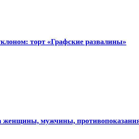
уклоном: торт «Графские развалины»
ма женщины, мужчины, противопоказани