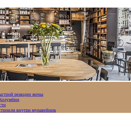
быстрой реакции жены
 Колумбии
сти
строили внутри муравейник