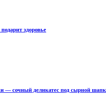
 подарит здоровье
ки — сочный деликатес под сырной шап