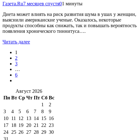
Газета.Ru
7 месяцев спустя
0
1 минуты
Диета может влиять на риск развития шума в ушах у женщин,
выяснили американские ученые. Оказалось, некоторые
продукты способны как снижать, так и повышать вероятность
появления хронического тиннитуса….
Читать далее
1
2
3
…
6
Август 2026
Пн
Вт
Ср
Чт
Пт
Сб
Вс
1
2
3
4
5
6
7
8
9
10
11
12
13
14
15
16
17
18
19
20
21
22
23
24
25
26
27
28
29
30
31