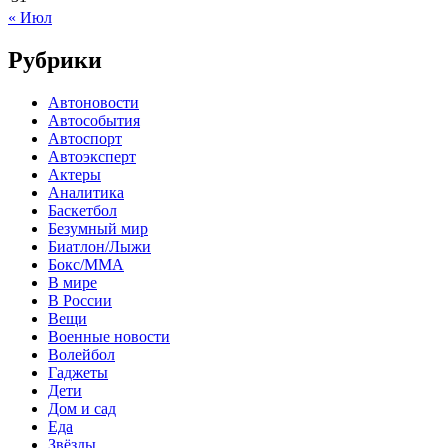
« Июл
Рубрики
Автоновости
Автособытия
Автоспорт
Автоэксперт
Актеры
Аналитика
Баскетбол
Безумный мир
Биатлон/Лыжи
Бокс/MMA
В мире
В России
Вещи
Военные новости
Волейбол
Гаджеты
Дети
Дом и сад
Еда
Звёзды