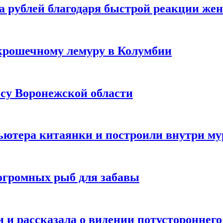
а рублей благодаря быстрой реакции же
крошечному лемуру в Колумбии
есу Воронежской области
ютера китаянки и построили внутри м
огромных рыб для забавы
 и рассказала о видении потустороннего