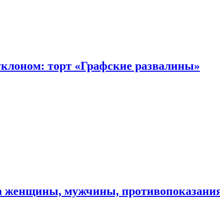
уклоном: торт «Графские развалины»
ма женщины, мужчины, противопоказани