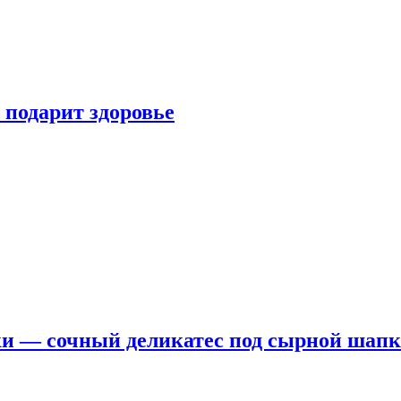
 подарит здоровье
ки — сочный деликатес под сырной шап