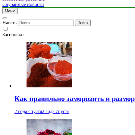
Случайные новости
Меню
Найти:
Заголовки
Как правильно заморозить и размор
2 года спустя
2 года спустя