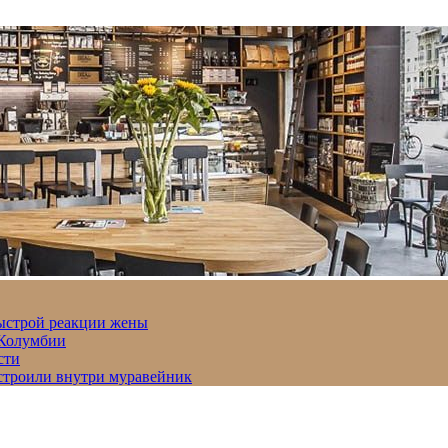
быстрой реакции жены
 Колумбии
сти
строили внутри муравейник