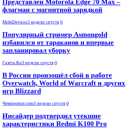
Представлен Motorola Edge 70 Max –
флагман с магнитной зарядкой
MobiDevices
3 недели спустя
0
Популярный стример Asmongold
избавился от тараканов и впервые
запланировал уборку
Газета.Ru
3 недели спустя
0
В России произошёл сбой в работе
Overwatch, World of Warcraft и других
игр Blizzard
Чемпионат.com
3 недели спустя
0
Инсайдер подтвердил утекшие
характеристики Redmi K100 Pro