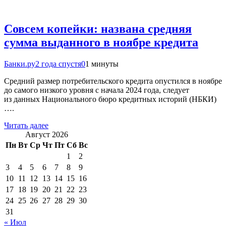
Совсем копейки: названа средняя
сумма выданного в ноябре кредита
Банки.ру
2 года спустя
0
1 минуты
Средний размер потребительского кредита опустился в ноябре
до самого низкого уровня с начала 2024 года, следует
из данных Национального бюро кредитных историй (НБКИ)
….
Читать далее
Август 2026
Пн
Вт
Ср
Чт
Пт
Сб
Вс
1
2
3
4
5
6
7
8
9
10
11
12
13
14
15
16
17
18
19
20
21
22
23
24
25
26
27
28
29
30
31
« Июл