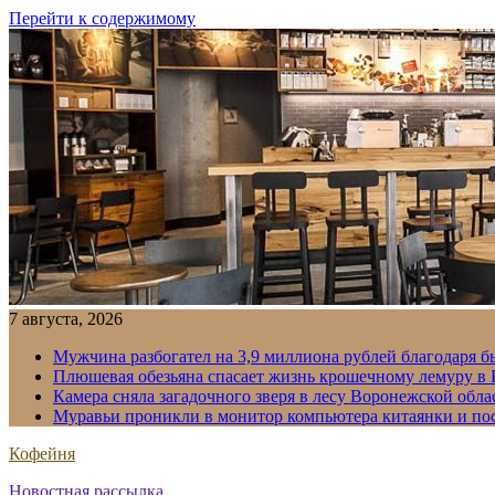
Перейти к содержимому
7 августа, 2026
Мужчина разбогател на 3,9 миллиона рублей благодаря 
Плюшевая обезьяна спасает жизнь крошечному лемуру в
Камера сняла загадочного зверя в лесу Воронежской обла
Муравьи проникли в монитор компьютера китаянки и по
Кофейня
Новостная рассылка