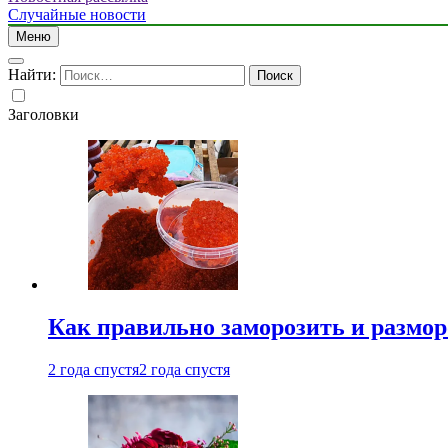
Случайные новости
Меню
Найти:
Заголовки
Как правильно заморозить и размор
2 года спустя
2 года спустя