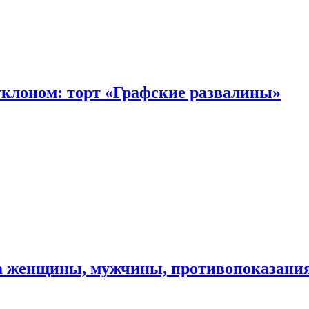
уклоном: торт «Графские развалины»
ма женщины, мужчины, противопоказани