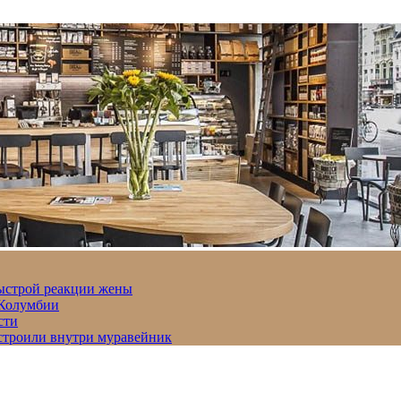
быстрой реакции жены
 Колумбии
сти
строили внутри муравейник