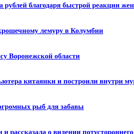
а рублей благодаря быстрой реакции же
крошечному лемуру в Колумбии
есу Воронежской области
ютера китаянки и построили внутри м
огромных рыб для забавы
 и рассказала о видении потустороннего