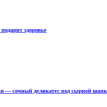
 подарит здоровье
ки — сочный деликатес под сырной шап