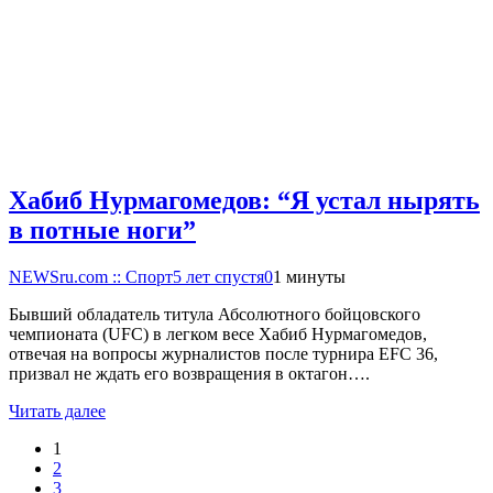
Хабиб Нурмагомедов: “Я устал нырять
в потные ноги”
NEWSru.com :: Спорт
5 лет спустя
0
1 минуты
Бывший обладатель титула Абсолютного бойцовского
чемпионата (UFC) в легком весе Хабиб Нурмагомедов,
отвечая на вопросы журналистов после турнира EFC 36,
призвал не ждать его возвращения в октагон….
Читать далее
1
2
3