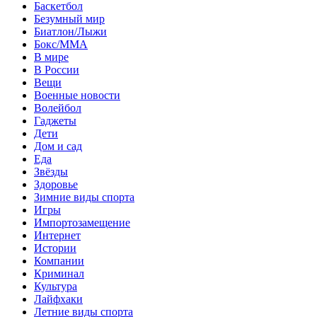
Баскетбол
Безумный мир
Биатлон/Лыжи
Бокс/MMA
В мире
В России
Вещи
Военные новости
Волейбол
Гаджеты
Дети
Дом и сад
Еда
Звёзды
Здоровье
Зимние виды спорта
Игры
Импортозамещение
Интернет
Истории
Компании
Криминал
Культура
Лайфхаки
Летние виды спорта