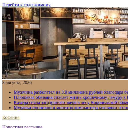
Перейти к содержимому
8 августа, 2026
Мужчина разбогател на 3,9 миллиона рублей благодаря 
Плюшевая обезьяна спасает жизнь крошечному лемуру в
Камера сняла загадочного зверя в лесу Воронежской обла
Муравьи проникли в монитор компьютера китаянки и по
Кофейня
Новостная рассылка