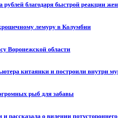
а рублей благодаря быстрой реакции же
крошечному лемуру в Колумбии
есу Воронежской области
ютера китаянки и построили внутри м
огромных рыб для забавы
 и рассказала о видении потустороннего