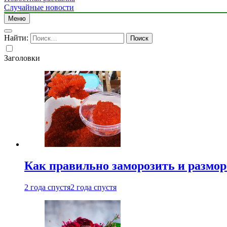
Случайные новости
Меню
Найти:
Заголовки
Как правильно заморозить и размор
2 года спустя
2 года спустя