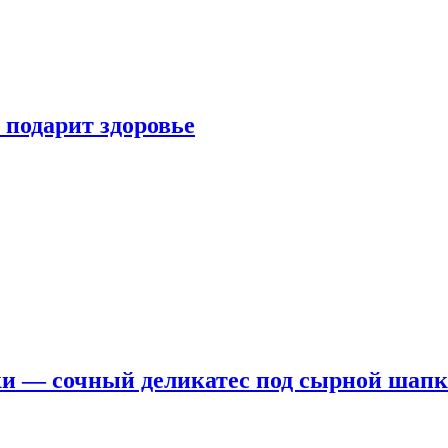
 подарит здоровье
ки — сочный деликатес под сырной шап