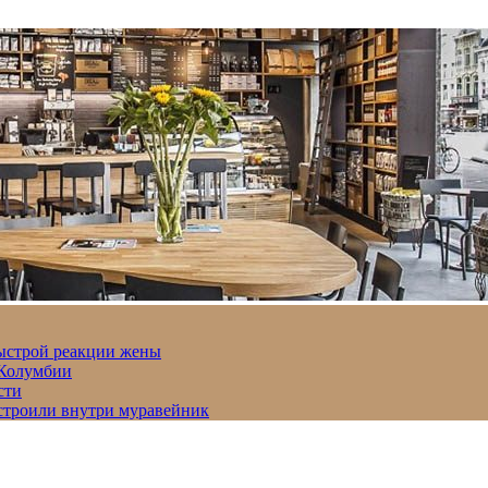
быстрой реакции жены
 Колумбии
сти
строили внутри муравейник