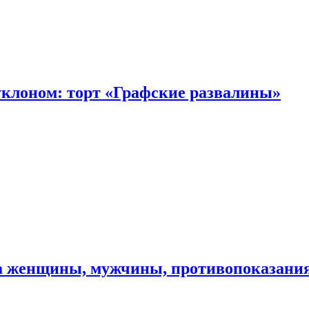
уклоном: торт «Графские развалины»
ма женщины, мужчины, противопоказани