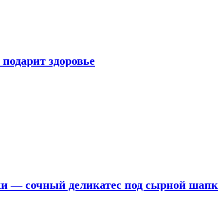
 подарит здоровье
ки — сочный деликатес под сырной шап