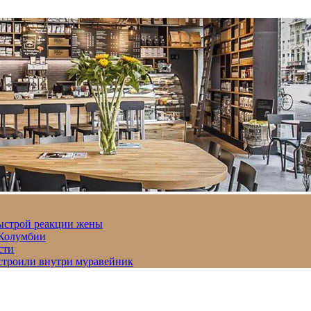
быстрой реакции жены
 Колумбии
сти
строили внутри муравейник