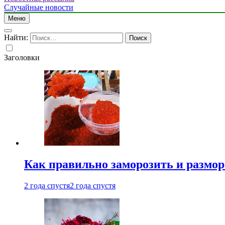
Случайные новости
Меню
Найти:
Заголовки
Как правильно заморозить и размор
2 года спустя
2 года спустя