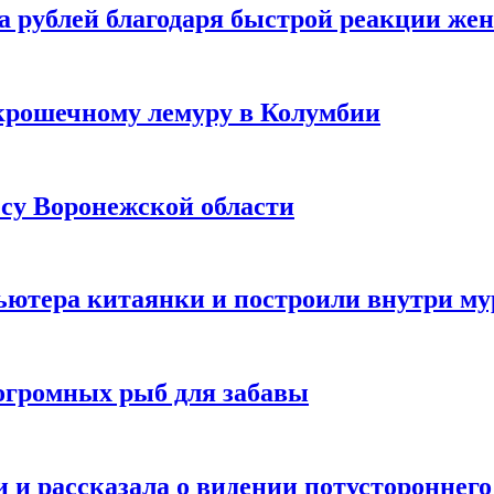
а рублей благодаря быстрой реакции же
крошечному лемуру в Колумбии
есу Воронежской области
ютера китаянки и построили внутри м
огромных рыб для забавы
 и рассказала о видении потустороннего