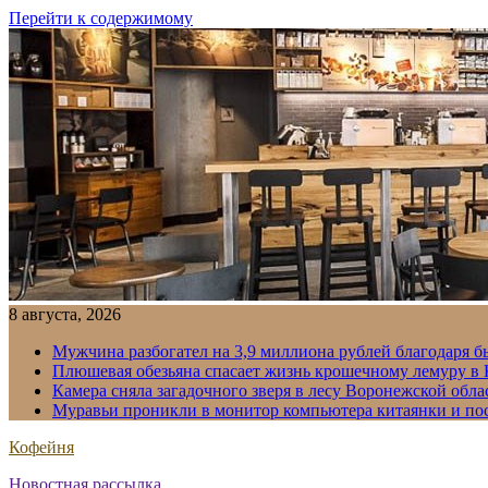
Перейти к содержимому
8 августа, 2026
Мужчина разбогател на 3,9 миллиона рублей благодаря 
Плюшевая обезьяна спасает жизнь крошечному лемуру в
Камера сняла загадочного зверя в лесу Воронежской обла
Муравьи проникли в монитор компьютера китаянки и по
Кофейня
Новостная рассылка