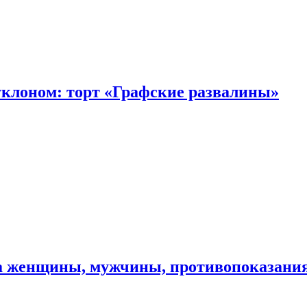
уклоном: торт «Графские развалины»
ма женщины, мужчины, противопоказани