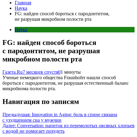
Главная
Наука
FG: найден способ бороться с пародонтитом,
не разрушая микробиом полости рта
Наука
FG: найден способ бороться
с пародонтитом, не разрушая
микробиом полости рта
Газета.Ru
7 месяцев спустя
0
1 минуты
Ученые немецкого общества Fraunhofer нашли способ
бороться с пародонтитом, не разрушая естественный баланс
микробиома полости рта.
Навигация по записям
Предыдущая:
Innovation in Aging: боль в спине связана
с ухудшением сна у мужчин
Далее:
Conversation: напиток из перемолотых овсяных хлопьев
с водой не помогает похудеть