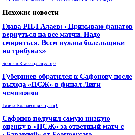
Похожие новости
Глава РПЛ Алаев: «Призываю фанатов
вернуться на все матчи. Надо
смириться. Всем нужны болельщики
на трибунах»
Sports.ru
3 месяца спустя
0
Губерниев обратился к Сафонову после
выхода «ПСЖ» в финал Лиги
чемпионов
Газета.Ru
3 месяца спустя
0
Сафонов получил самую низкую
оценку в «ПСЖ» за ответный матч с
«Баварией» от Footmercato