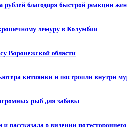
а рублей благодаря быстрой реакции же
крошечному лемуру в Колумбии
есу Воронежской области
ютера китаянки и построили внутри м
огромных рыб для забавы
 и рассказала о видении потустороннего