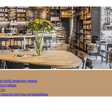
быстрой реакции жены
 Колумбии
сти
строили внутри муравейник