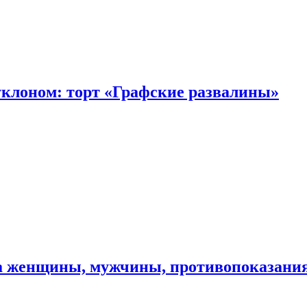
уклоном: торт «Графские развалины»
ма женщины, мужчины, противопоказани