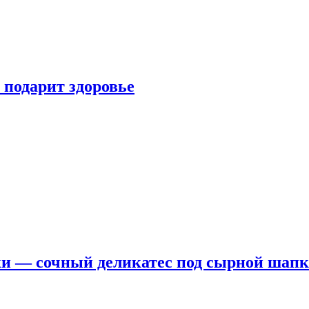
 подарит здоровье
ки — сочный деликатес под сырной шап