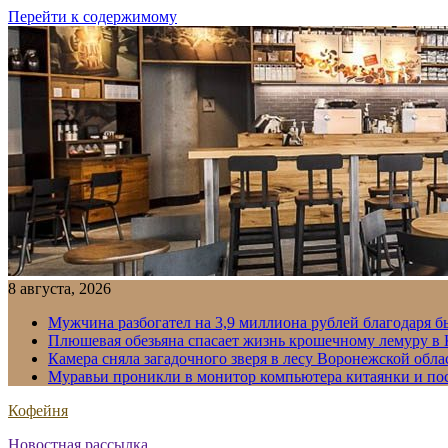
Перейти к содержимому
8 августа, 2026
Мужчина разбогател на 3,9 миллиона рублей благодаря 
Плюшевая обезьяна спасает жизнь крошечному лемуру в
Камера сняла загадочного зверя в лесу Воронежской обла
Муравьи проникли в монитор компьютера китаянки и по
Кофейня
Новостная рассылка