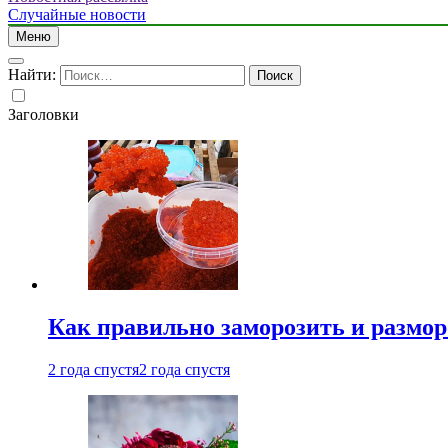
Случайные новости
Меню
Найти:
Заголовки
Как правильно заморозить и размор
2 года спустя
2 года спустя