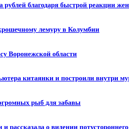
а рублей благодаря быстрой реакции же
крошечному лемуру в Колумбии
есу Воронежской области
ютера китаянки и построили внутри м
огромных рыб для забавы
 и рассказала о видении потустороннего