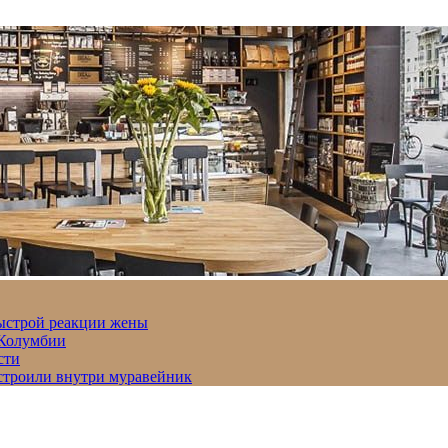
быстрой реакции жены
 Колумбии
сти
строили внутри муравейник