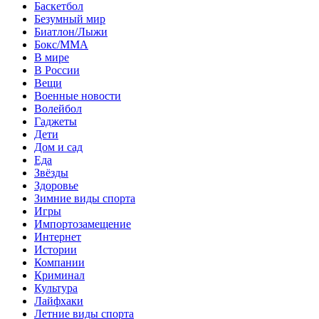
Баскетбол
Безумный мир
Биатлон/Лыжи
Бокс/MMA
В мире
В России
Вещи
Военные новости
Волейбол
Гаджеты
Дети
Дом и сад
Еда
Звёзды
Здоровье
Зимние виды спорта
Игры
Импортозамещение
Интернет
Истории
Компании
Криминал
Культура
Лайфхаки
Летние виды спорта