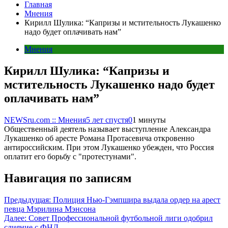
Главная
Мнения
Кирилл Шулика: “Капризы и мстительность Лукашенко
надо будет оплачивать нам”
Мнения
Кирилл Шулика: “Капризы и
мстительность Лукашенко надо будет
оплачивать нам”
NEWSru.com :: Мнения
5 лет спустя
0
1 минуты
Общественный деятель называет выступление Александра
Лукашенко об аресте Романа Протасевича откровенно
антироссийским. При этом Лукашенко убежден, что Россия
оплатит его борьбу с "протестунами".
Навигация по записям
Предыдущая:
Полиция Нью-Гэмпшира выдала ордер на арест
певца Мэрилина Мэнсона
Далее:
Совет Профессиональной футбольной лиги одобрил
слияние с ФНЛ