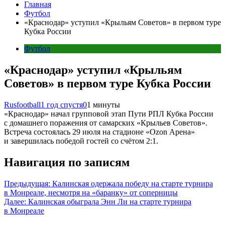
Главная
Футбол
«Краснодар» уступил «Крыльям Советов» в первом туре
Кубка России
Футбол
«Краснодар» уступил «Крыльям
Советов» в первом туре Кубка России
Rusfootball
1 год спустя
0
1 минуты
«Краснодар» начал групповой этап Пути РПЛ Кубка России
с домашнего поражения от самарских «Крыльев Советов».
Встреча состоялась 29 июля на стадионе «Ozon Арена»
и завершилась победой гостей со счётом 2:1.
Навигация по записям
Предыдущая:
Калинская одержала победу на старте турнира
в Монреале, несмотря на «баранку» от соперницы
Далее:
Калинская обыграла Энн Ли на старте турнира
в Монреале