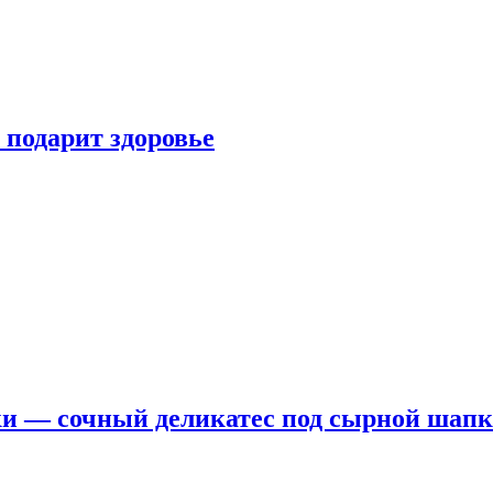
 подарит здоровье
ки — сочный деликатес под сырной шап