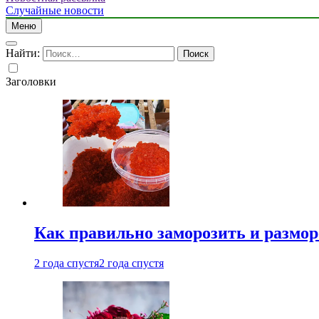
Случайные новости
Меню
Найти:
Заголовки
Как правильно заморозить и размор
2 года спустя
2 года спустя