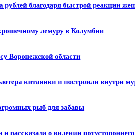
а рублей благодаря быстрой реакции же
крошечному лемуру в Колумбии
есу Воронежской области
ютера китаянки и построили внутри м
огромных рыб для забавы
 и рассказала о видении потустороннего