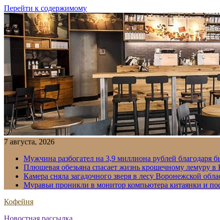
Перейти к содержимому
7 августа, 2026
Мужчина разбогател на 3,9 миллиона рублей благодаря 
Плюшевая обезьяна спасает жизнь крошечному лемуру в
Камера сняла загадочного зверя в лесу Воронежской обла
Муравьи проникли в монитор компьютера китаянки и по
Кофейня
Новостная рассылка