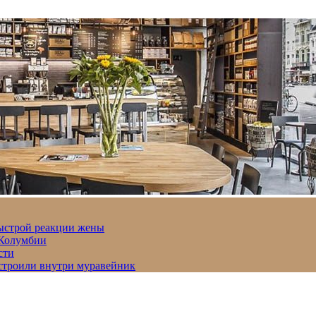
быстрой реакции жены
 Колумбии
сти
строили внутри муравейник