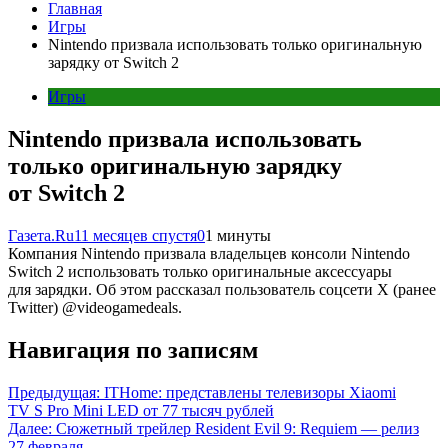
Главная
Игры
Nintendo призвала использовать только оригинальную
зарядку от Switch 2
Игры
Nintendo призвала использовать
только оригинальную зарядку
от Switch 2
Газета.Ru
11 месяцев спустя
0
1 минуты
Компания Nintendo призвала владельцев консоли Nintendo
Switch 2 использовать только оригинальные аксессуары
для зарядки. Об этом рассказал пользователь соцсети X (ранее
Twitter) @videogamedeals.
Навигация по записям
Предыдущая:
ITHome: представлены телевизоры Xiaomi
TV S Pro Mini LED от 77 тысяч рублей
Далее:
Сюжетный трейлер Resident Evil 9: Requiem — релиз
27 февраля