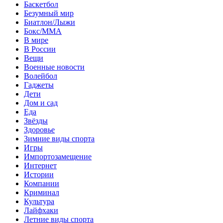
Баскетбол
Безумный мир
Биатлон/Лыжи
Бокс/MMA
В мире
В России
Вещи
Военные новости
Волейбол
Гаджеты
Дети
Дом и сад
Еда
Звёзды
Здоровье
Зимние виды спорта
Игры
Импортозамещение
Интернет
Истории
Компании
Криминал
Культура
Лайфхаки
Летние виды спорта