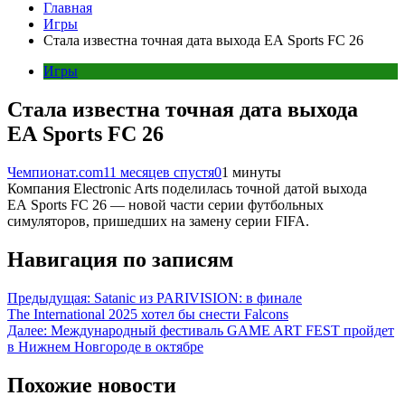
Главная
Игры
Стала известна точная дата выхода EA Sports FC 26
Игры
Стала известна точная дата выхода
EA Sports FC 26
Чемпионат.com
11 месяцев спустя
0
1 минуты
Компания Electronic Arts поделилась точной датой выхода
EA Sports FC 26 — новой части серии футбольных
симуляторов, пришедших на замену серии FIFA.
Навигация по записям
Предыдущая:
Satanic из PARIVISION: в финале
The International 2025 хотел бы снести Falcons
Далее:
Международный фестиваль GAME ART FEST пройдет
в Нижнем Новгороде в октябре
Похожие новости