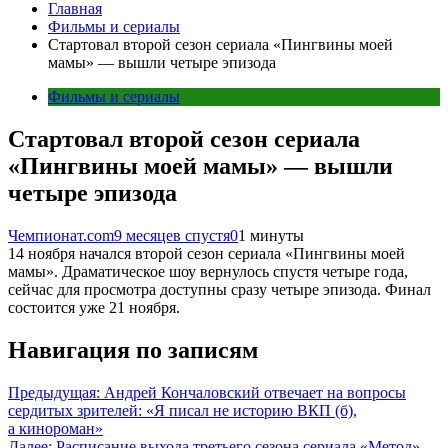
Главная
Фильмы и сериалы
Стартовал второй сезон сериала «Пингвины моей
мамы» — вышли четыре эпизода
Фильмы и сериалы
Стартовал второй сезон сериала
«Пингвины моей мамы» — вышли
четыре эпизода
Чемпионат.com
9 месяцев спустя
0
1 минуты
14 ноября начался второй сезон сериала «Пингвины моей
мамы». Драматическое шоу вернулось спустя четыре года,
сейчас для просмотра доступны сразу четыре эпизода. Финал
состоится уже 21 ноября.
Навигация по записям
Предыдущая:
Андрей Кончаловский отвечает на вопросы
сердитых зрителей: «Я писал не историю ВКП (б),
а кинороман»
Далее:
Расписание выхода третьего сезона сериала «Метод»