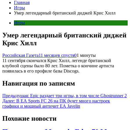
Главная
Игры
Умер легендарный британский диджей Крис Хилл
Игры
Умер легендарный британский диджей
Крис Хилл
Российская Газета
11 месяцев спустя
0
1 минуты
11 сентября скончался Крис Хилл, легенде британской
клубной сцены было 80 лет. Пометка о кончине артиста
появилась в его профиле базы Discogs.
Навигация по записям
Предыдущая:
Epic раздает три игры, в том числе Ghostrunner 2
Далее:
В EA Sports FC 26 на ПК будет много настроек
графики и мощный античит EA Javelin
Похожие новости