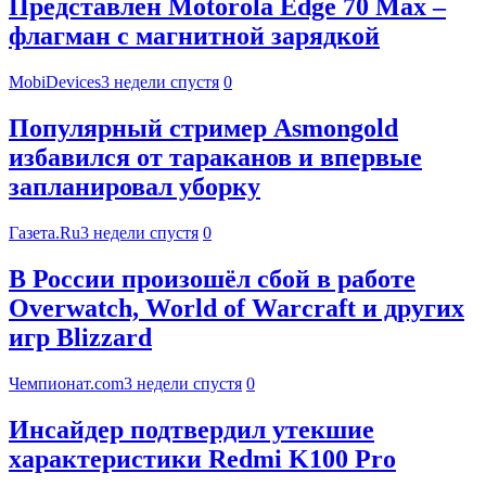
Представлен Motorola Edge 70 Max –
флагман с магнитной зарядкой
MobiDevices
3 недели спустя
0
Популярный стример Asmongold
избавился от тараканов и впервые
запланировал уборку
Газета.Ru
3 недели спустя
0
В России произошёл сбой в работе
Overwatch, World of Warcraft и других
игр Blizzard
Чемпионат.com
3 недели спустя
0
Инсайдер подтвердил утекшие
характеристики Redmi K100 Pro