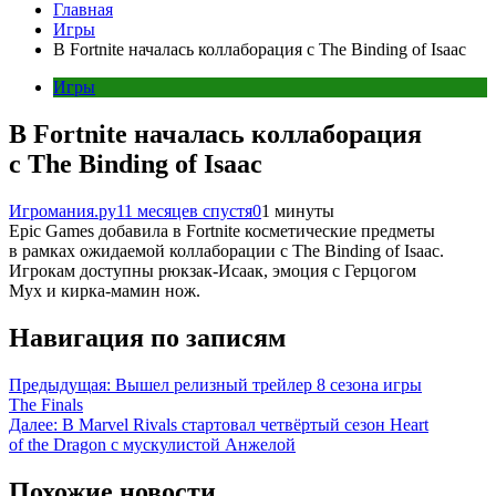
Главная
Игры
В Fortnite началась коллаборация с The Binding of Isaac
Игры
В Fortnite началась коллаборация
с The Binding of Isaac
Игромания.ру
11 месяцев спустя
0
1 минуты
Epic Games добавила в Fortnite косметические предметы
в рамках ожидаемой коллаборации с The Binding of Isaac.
Игрокам доступны рюкзак-Исаак, эмоция с Герцогом
Мух и кирка-мамин нож.
Навигация по записям
Предыдущая:
Вышел релизный трейлер 8 сезона игры
The Finals
Далее:
В Marvel Rivals стартовал четвёртый сезон Heart
of the Dragon с мускулистой Анжелой
Похожие новости