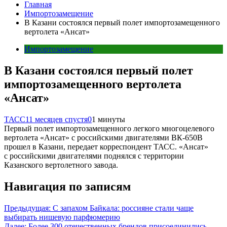
Главная
Импортозамещение
В Казани состоялся первый полет импортозамещенного
вертолета «Ансат»
Импортозамещение
В Казани состоялся первый полет
импортозамещенного вертолета
«Ансат»
ТАСС
11 месяцев спустя
0
1 минуты
Первый полет импортозамещенного легкого многоцелевого
вертолета «Ансат» с российскими двигателями ВК-650В
прошел в Казани, передает корреспондент ТАСС. «Ансат»
с российскими двигателями поднялся с территории
Казанского вертолетного завода.
Навигация по записям
Предыдущая:
С запахом Байкала: россияне стали чаще
выбирать нишевую парфюмерию
Далее:
Более 300 отечественных брендов присоединились