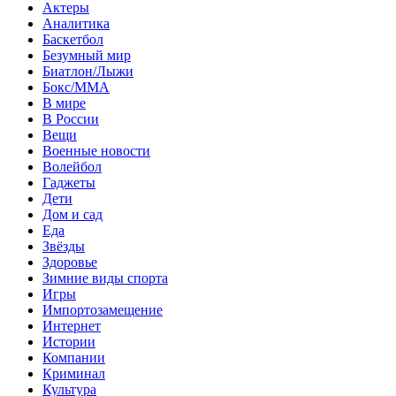
Актеры
Аналитика
Баскетбол
Безумный мир
Биатлон/Лыжи
Бокс/MMA
В мире
В России
Вещи
Военные новости
Волейбол
Гаджеты
Дети
Дом и сад
Еда
Звёзды
Здоровье
Зимние виды спорта
Игры
Импортозамещение
Интернет
Истории
Компании
Криминал
Культура