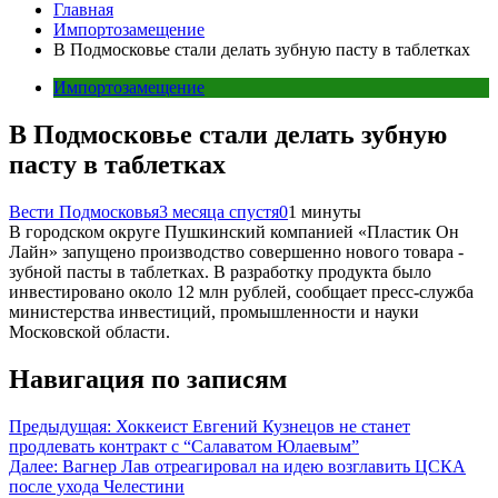
Главная
Импортозамещение
В Подмосковье стали делать зубную пасту в таблетках
Импортозамещение
В Подмосковье стали делать зубную
пасту в таблетках
Вести Подмосковья
3 месяца спустя
0
1 минуты
В городском округе Пушкинский компанией «Пластик Он
Лайн» запущено производство совершенно нового товара -
зубной пасты в таблетках. В разработку продукта было
инвестировано около 12 млн рублей, сообщает пресс-служба
министерства инвестиций, промышленности и науки
Московской области.
Навигация по записям
Предыдущая:
Хоккеист Евгений Кузнецов не станет
продлевать контракт с “Салаватом Юлаевым”
Далее:
Вагнер Лав отреагировал на идею возглавить ЦСКА
после ухода Челестини