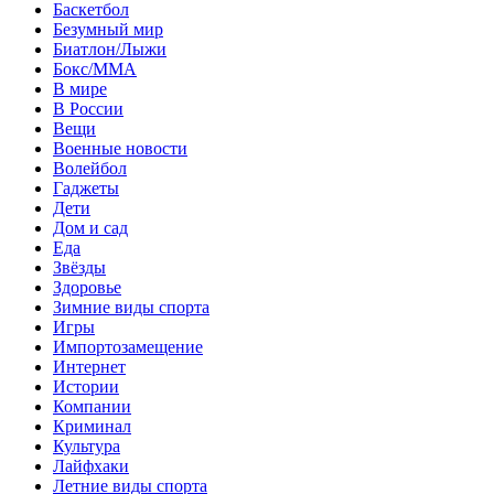
Баскетбол
Безумный мир
Биатлон/Лыжи
Бокс/MMA
В мире
В России
Вещи
Военные новости
Волейбол
Гаджеты
Дети
Дом и сад
Еда
Звёзды
Здоровье
Зимние виды спорта
Игры
Импортозамещение
Интернет
Истории
Компании
Криминал
Культура
Лайфхаки
Летние виды спорта