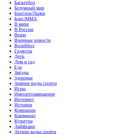
Баскетбол
Безумный мир
Биатлон/Лыжи
Бокс/MMA
В мире
В России
Вещи
Военные новости
Волейбол
Гаджеты
Дети
Дом и сад
Еда
Звёзды
Здоровье
Зимние виды спорта
Игры
Импортозамещение
Интернет
Истории
Компании
Криминал
Культура
Лайфхаки
Летние виды спорта