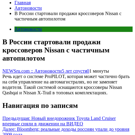
Главная
Автоновости
В России стартовали продажи кроссоверов Nissan с
частичным автопилотом
Автоновости
В России стартовали продажи
кроссоверов Nissan с частичным
автопилотом
NEWSru.com :: Автоновости
5 лет спустя
0
1 минуты
Речь идет о системе ProPILOT, которая может частично брать
на себя управление на автомагистралях, но не заменяет
водителя. Такой системой оснащаются кроссоверы Nissan
Qashqai и Nissan X-Trail в топовых комплектациях.
Навигация по записям
Предыдущая:
Новый внедорожник Toyota Land Cruiser
впервые сняли в движении на ВИДЕО
Далее:
Bloomberg: реальные доходы россиян упали до уровня
2009 года