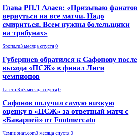
Глава РПЛ Алаев: «Призываю фанатов
вернуться на все матчи. Надо
смириться. Всем нужны болельщики
на трибунах»
Sports.ru
3 месяца спустя
0
Губерниев обратился к Сафонову после
выхода «ПСЖ» в финал Лиги
чемпионов
Газета.Ru
3 месяца спустя
0
Сафонов получил самую низкую
оценку в «ПСЖ» за ответный матч с
«Баварией» от Footmercato
Чемпионат.com
3 месяца спустя
0