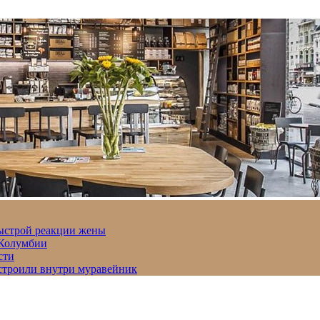
быстрой реакции жены
 Колумбии
сти
строили внутри муравейник