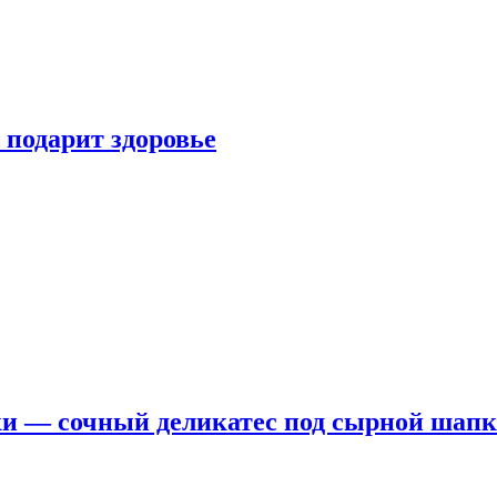
 подарит здоровье
ки — сочный деликатес под сырной шап