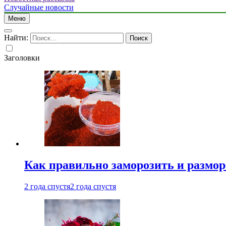
Случайные новости
Меню
Найти:
Заголовки
Как правильно заморозить и размор
2 года спустя
2 года спустя