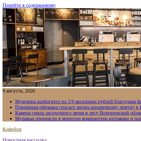
Перейти к содержимому
9 августа, 2026
Мужчина разбогател на 3,9 миллиона рублей благодаря 
Плюшевая обезьяна спасает жизнь крошечному лемуру в
Камера сняла загадочного зверя в лесу Воронежской обла
Муравьи проникли в монитор компьютера китаянки и по
Кофейня
Новостная рассылка