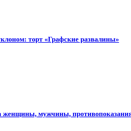
уклоном: торт «Графские развалины»
ма женщины, мужчины, противопоказани