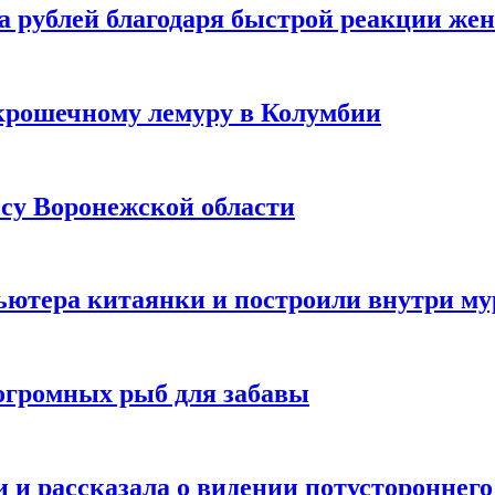
а рублей благодаря быстрой реакции же
крошечному лемуру в Колумбии
есу Воронежской области
ютера китаянки и построили внутри м
огромных рыб для забавы
 и рассказала о видении потустороннего