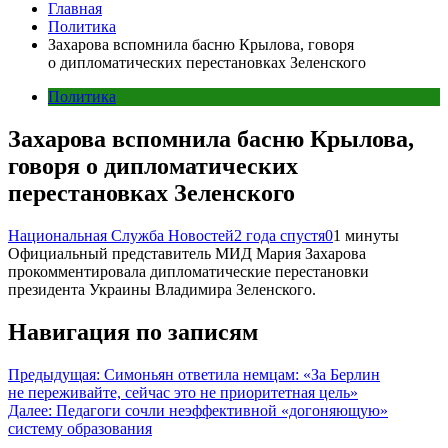
Главная
Политика
Захарова вспомнила басню Крылова, говоря
о дипломатических перестановках Зеленского
Политика
Захарова вспомнила басню Крылова,
говоря о дипломатических
перестановках Зеленского
Национальная Служба Новостей
2 года спустя
0
1 минуты
Официальный представитель МИД Мария Захарова
прокомментировала дипломатические перестановки
президента Украины Владимира Зеленского.
Навигация по записям
Предыдущая:
Симоньян ответила немцам: «За Берлин
не переживайте, сейчас это не приоритетная цель»
Далее:
Педагоги сочли неэффективной «догоняющую»
систему образования