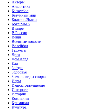
Актеры
Аналитика
Баскетбол
Безумный мир
Биатлон/Лыжи
Бокс/MMA
В мире
В России
Вещи
Военные новости
Волейбол
Гаджеты
Дети
Дом и сад
Еда
Звёзды
Здоровье
Зимние виды спорта
Игры
Импортозамещение
Интернет
Истории
Компании
Криминал
Культура