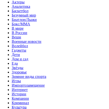
Актеры
Аналитика
Баскетбол
Безумный мир
Биатлон/Лыжи
Бокс/MMA
В мире
В России
Вещи
Военные новости
Волейбол
Гаджеты
Дети
Дом и сад
Еда
Звёзды
Здоровье
Зимние виды спорта
Игры
Импортозамещение
Интернет
Истории
Компании
Криминал
Культура