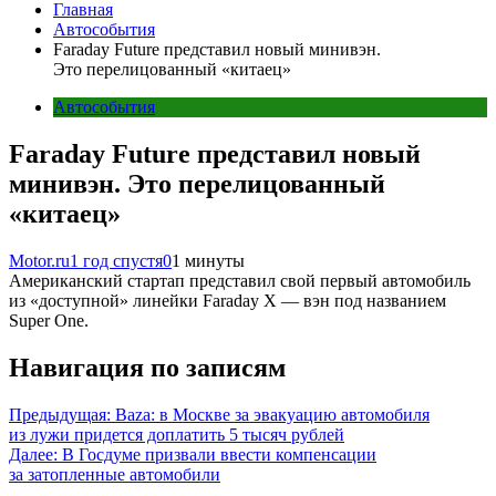
Главная
Автособытия
Faraday Future представил новый минивэн.
Это перелицованный «китаец»
Автособытия
Faraday Future представил новый
минивэн. Это перелицованный
«китаец»
Motor.ru
1 год спустя
0
1 минуты
Американский стартап представил свой первый автомобиль
из «доступной» линейки Faraday X — вэн под названием
Super One.
Навигация по записям
Предыдущая:
Baza: в Москве за эвакуацию автомобиля
из лужи придется доплатить 5 тысяч рублей
Далее:
В Госдуме призвали ввести компенсации
за затопленные автомобили