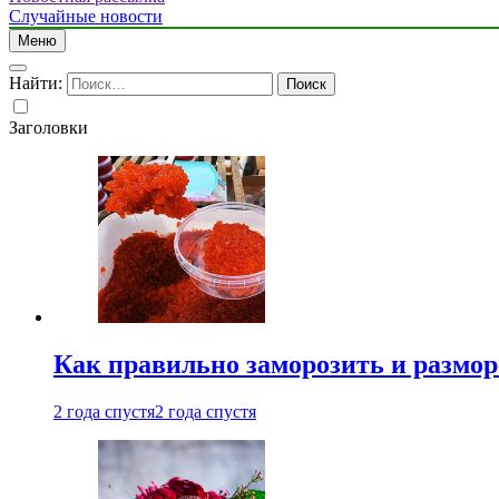
Случайные новости
Меню
Найти:
Заголовки
Как правильно заморозить и размор
2 года спустя
2 года спустя