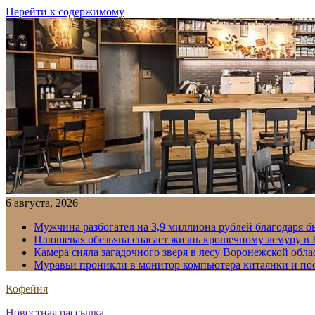
Перейти к содержимому
6 августа, 2026
Мужчина разбогател на 3,9 миллиона рублей благодаря 
Плюшевая обезьяна спасает жизнь крошечному лемуру в
Камера сняла загадочного зверя в лесу Воронежской обла
Муравьи проникли в монитор компьютера китаянки и по
Кофейня
Новостная рассылка