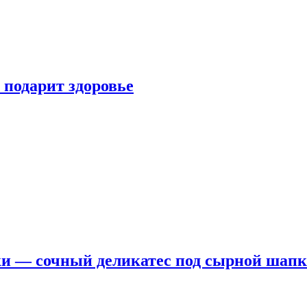
 подарит здоровье
ки — сочный деликатес под сырной шап