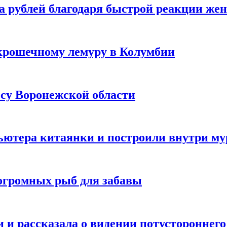
а рублей благодаря быстрой реакции же
крошечному лемуру в Колумбии
есу Воронежской области
ютера китаянки и построили внутри м
огромных рыб для забавы
 и рассказала о видении потустороннего