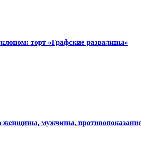
уклоном: торт «Графские развалины»
ма женщины, мужчины, противопоказани