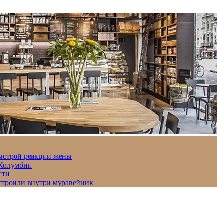
быстрой реакции жены
 Колумбии
сти
строили внутри муравейник