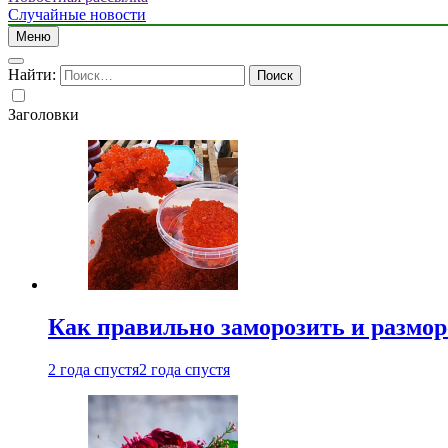
Случайные новости
Меню
Найти:
Заголовки
Как правильно заморозить и размор
2 года спустя
2 года спустя