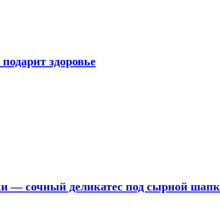
 подарит здоровье
ки — сочный деликатес под сырной шап