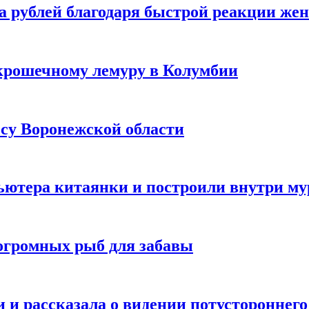
а рублей благодаря быстрой реакции же
крошечному лемуру в Колумбии
есу Воронежской области
ютера китаянки и построили внутри м
огромных рыб для забавы
 и рассказала о видении потустороннего