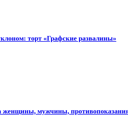
уклоном: торт «Графские развалины»
ма женщины, мужчины, противопоказани