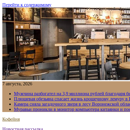
Перейти к содержимому
7 августа, 2026
Мужчина разбогател на 3,9 миллиона рублей благодаря 
Плюшевая обезьяна спасает жизнь крошечному лемуру в
Камера сняла загадочного зверя в лесу Воронежской обла
Муравьи проникли в монитор компьютера китаянки и по
Кофейня
Новостная рассылка