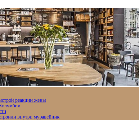
быстрой реакции жены
 Колумбии
сти
строили внутри муравейник