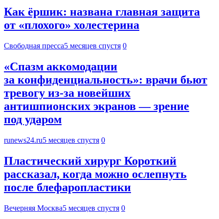
Как ёршик: названа главная защита
от «плохого» холестерина
Свободная пресса
5 месяцев спустя
0
«Спазм аккомодации
за конфиденциальность»: врачи бьют
тревогу из-за новейших
антишпионских экранов — зрение
под ударом
runews24.ru
5 месяцев спустя
0
Пластический хирург Короткий
рассказал, когда можно ослепнуть
после блефаропластики
Вечерняя Москва
5 месяцев спустя
0