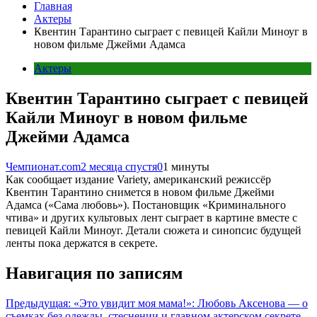
Главная
Актеры
Квентин Тарантино сыграет с певицей Кайли Миноуг в
новом фильме Джейми Адамса
Актеры
Квентин Тарантино сыграет с певицей
Кайли Миноуг в новом фильме
Джейми Адамса
Чемпионат.com
2 месяца спустя
0
1 минуты
Как сообщает издание Variety, американский режиссёр
Квентин Тарантино снимется в новом фильме Джейми
Адамса («Сама любовь»). Постановщик «Криминального
чтива» и других культовых лент сыграет в картине вместе с
певицей Кайли Миноуг. Детали сюжета и синопсис будущей
ленты пока держатся в секрете.
Навигация по записям
Предыдущая:
«Это увидит моя мама!»: Любовь Аксенова — о
съемках без одежды, стеснении и главном актерском секрете