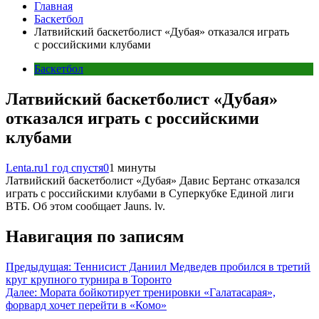
Главная
Баскетбол
Латвийский баскетболист «Дубая» отказался играть
с российскими клубами
Баскетбол
Латвийский баскетболист «Дубая»
отказался играть с российскими
клубами
Lenta.ru
1 год спустя
0
1 минуты
Латвийский баскетболист «Дубая» Давис Бертанс отказался
играть с российскими клубами в Суперкубке Единой лиги
ВТБ. Об этом сообщает Jauns. lv.
Навигация по записям
Предыдущая:
Теннисист Даниил Медведев пробился в третий
круг крупного турнира в Торонто
Далее:
Мората бойкотирует тренировки «Галатасарая»,
форвард хочет перейти в «Комо»