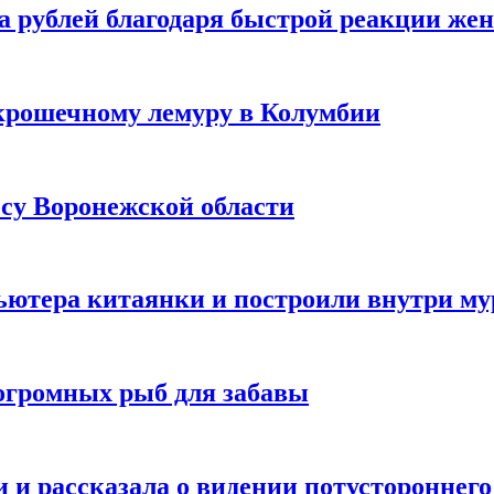
а рублей благодаря быстрой реакции же
крошечному лемуру в Колумбии
есу Воронежской области
ютера китаянки и построили внутри м
огромных рыб для забавы
 и рассказала о видении потустороннего