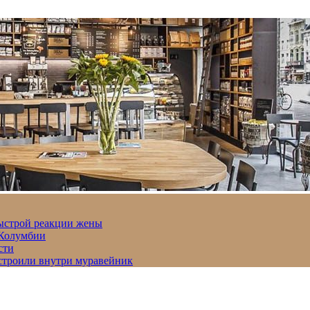
быстрой реакции жены
 Колумбии
сти
строили внутри муравейник