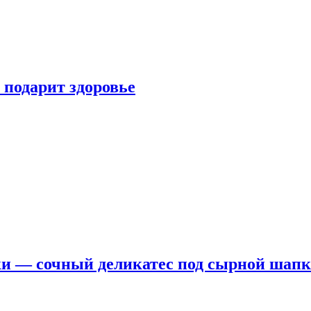
 подарит здоровье
ки — сочный деликатес под сырной шап