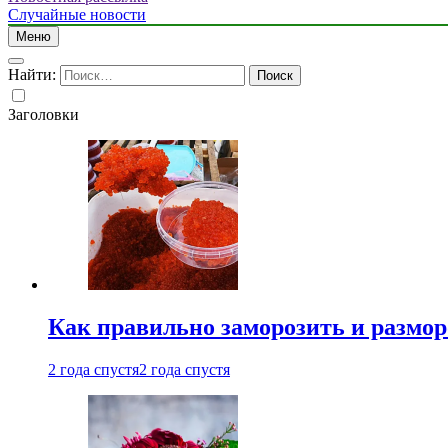
Случайные новости
Меню
Найти:
Заголовки
Как правильно заморозить и размор
2 года спустя
2 года спустя