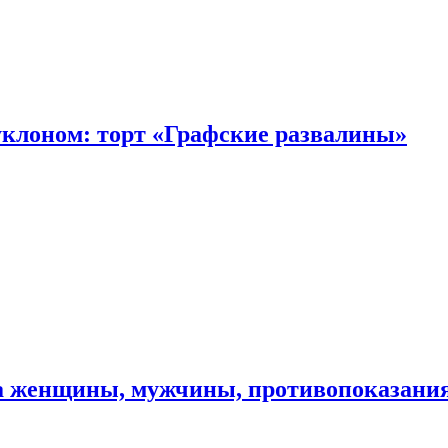
уклоном: торт «Графские развалины»
ма женщины, мужчины, противопоказани