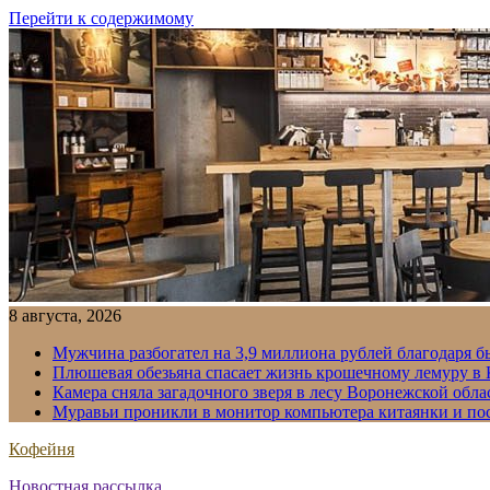
Перейти к содержимому
8 августа, 2026
Мужчина разбогател на 3,9 миллиона рублей благодаря 
Плюшевая обезьяна спасает жизнь крошечному лемуру в
Камера сняла загадочного зверя в лесу Воронежской обла
Муравьи проникли в монитор компьютера китаянки и по
Кофейня
Новостная рассылка