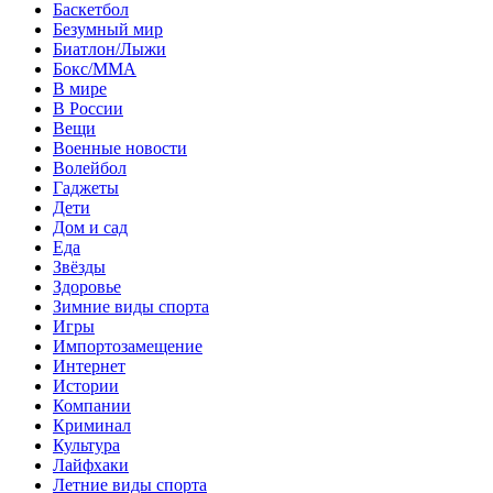
Баскетбол
Безумный мир
Биатлон/Лыжи
Бокс/MMA
В мире
В России
Вещи
Военные новости
Волейбол
Гаджеты
Дети
Дом и сад
Еда
Звёзды
Здоровье
Зимние виды спорта
Игры
Импортозамещение
Интернет
Истории
Компании
Криминал
Культура
Лайфхаки
Летние виды спорта