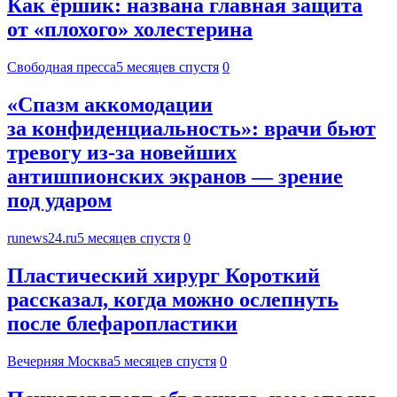
Как ёршик: названа главная защита
от «плохого» холестерина
Свободная пресса
5 месяцев спустя
0
«Спазм аккомодации
за конфиденциальность»: врачи бьют
тревогу из-за новейших
антишпионских экранов — зрение
под ударом
runews24.ru
5 месяцев спустя
0
Пластический хирург Короткий
рассказал, когда можно ослепнуть
после блефаропластики
Вечерняя Москва
5 месяцев спустя
0