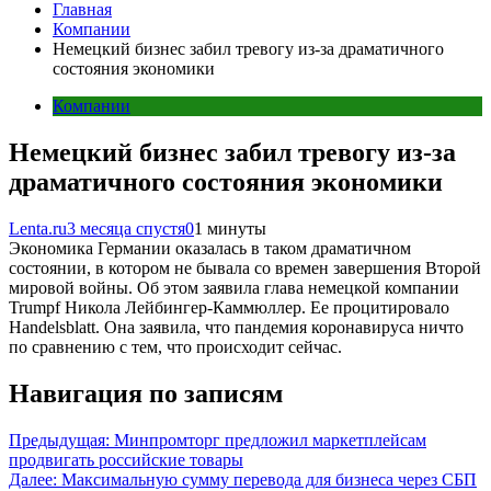
Главная
Компании
Немецкий бизнес забил тревогу из-за драматичного
состояния экономики
Компании
Немецкий бизнес забил тревогу из-за
драматичного состояния экономики
Lenta.ru
3 месяца спустя
0
1 минуты
Экономика Германии оказалась в таком драматичном
состоянии, в котором не бывала со времен завершения Второй
мировой войны. Об этом заявила глава немецкой компании
Trumpf Никола Лейбингер-Каммюллер. Ее процитировало
Handelsblatt. Она заявила, что пандемия коронавируса ничто
по сравнению с тем, что происходит сейчас.
Навигация по записям
Предыдущая:
Минпромторг предложил маркетплейсам
продвигать российские товары
Далее:
Максимальную сумму перевода для бизнеса через СБП