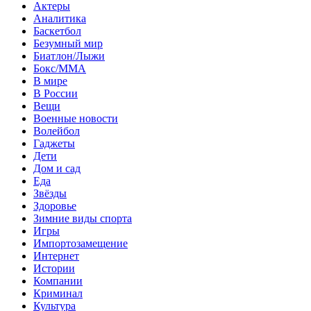
Актеры
Аналитика
Баскетбол
Безумный мир
Биатлон/Лыжи
Бокс/MMA
В мире
В России
Вещи
Военные новости
Волейбол
Гаджеты
Дети
Дом и сад
Еда
Звёзды
Здоровье
Зимние виды спорта
Игры
Импортозамещение
Интернет
Истории
Компании
Криминал
Культура