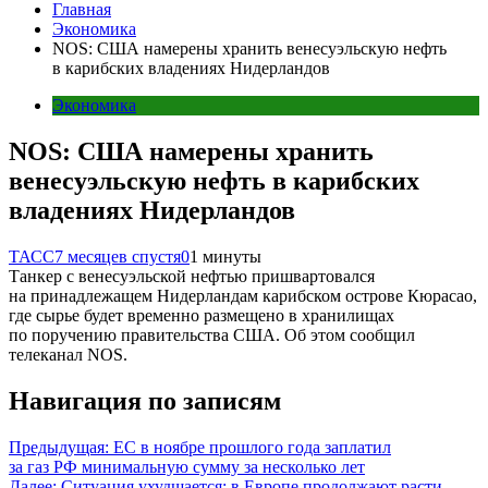
Главная
Экономика
NOS: США намерены хранить венесуэльскую нефть
в карибских владениях Нидерландов
Экономика
NOS: США намерены хранить
венесуэльскую нефть в карибских
владениях Нидерландов
ТАСС
7 месяцев спустя
0
1 минуты
Танкер с венесуэльской нефтью пришвартовался
на принадлежащем Нидерландам карибском острове Кюрасао,
где сырье будет временно размещено в хранилищах
по поручению правительства США. Об этом сообщил
телеканал NOS.
Навигация по записям
Предыдущая:
ЕС в ноябре прошлого года заплатил
за газ РФ минимальную сумму за несколько лет
Далее:
Ситуация ухудшается: в Европе продолжают расти