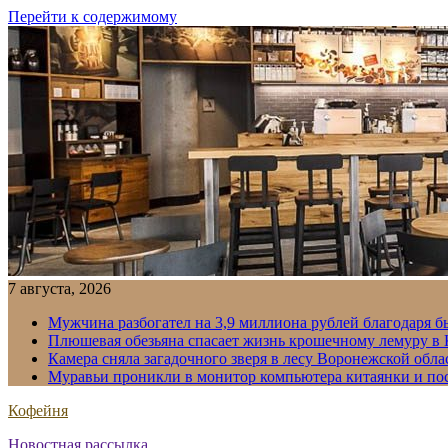
Перейти к содержимому
7 августа, 2026
Мужчина разбогател на 3,9 миллиона рублей благодаря 
Плюшевая обезьяна спасает жизнь крошечному лемуру в
Камера сняла загадочного зверя в лесу Воронежской обла
Муравьи проникли в монитор компьютера китаянки и по
Кофейня
Новостная рассылка