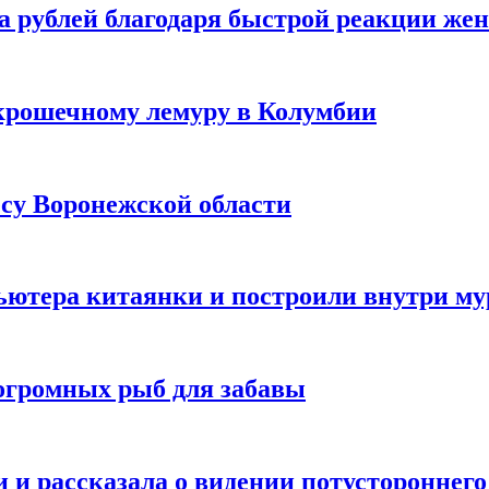
а рублей благодаря быстрой реакции же
крошечному лемуру в Колумбии
есу Воронежской области
ютера китаянки и построили внутри м
огромных рыб для забавы
 и рассказала о видении потустороннего