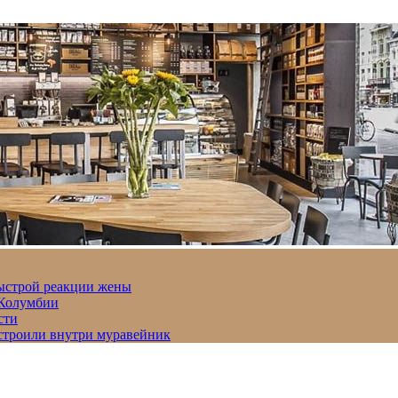
быстрой реакции жены
 Колумбии
сти
строили внутри муравейник