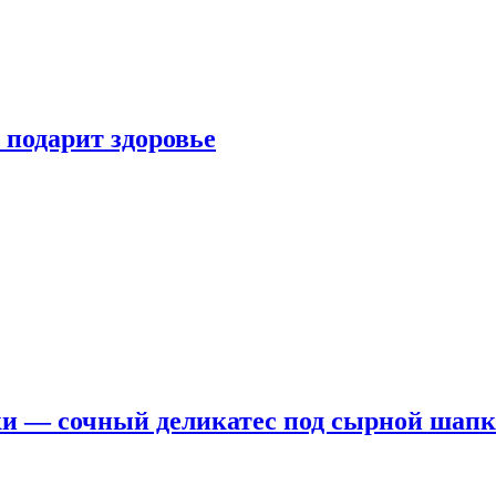
 подарит здоровье
ки — сочный деликатес под сырной шап