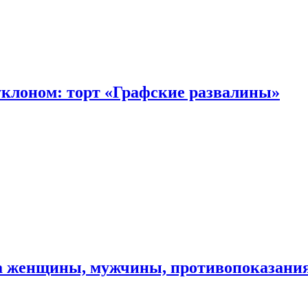
уклоном: торт «Графские развалины»
ма женщины, мужчины, противопоказани