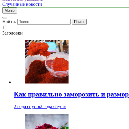
Случайные новости
Меню
Найти:
Заголовки
Как правильно заморозить и размор
2 года спустя
2 года спустя