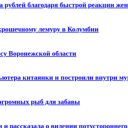
а рублей благодаря быстрой реакции же
крошечному лемуру в Колумбии
есу Воронежской области
ютера китаянки и построили внутри м
огромных рыб для забавы
 и рассказала о видении потустороннего