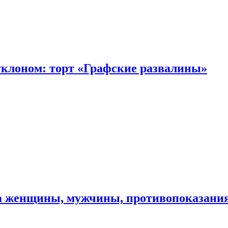
уклоном: торт «Графские развалины»
ма женщины, мужчины, противопоказани