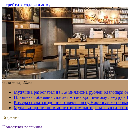
Перейти к содержимому
6 августа, 2026
Мужчина разбогател на 3,9 миллиона рублей благодаря 
Плюшевая обезьяна спасает жизнь крошечному лемуру в
Камера сняла загадочного зверя в лесу Воронежской обла
Муравьи проникли в монитор компьютера китаянки и по
Кофейня
Новостная рассылка