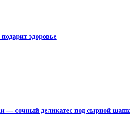
 подарит здоровье
ки — сочный деликатес под сырной шап