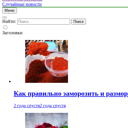
Случайные новости
Меню
Найти:
Заголовки
Как правильно заморозить и размор
2 года спустя
2 года спустя