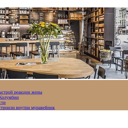
быстрой реакции жены
 Колумбии
сти
строили внутри муравейник