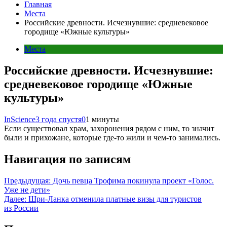
Главная
Места
Российские древности. Исчезнувшие: средневековое
городище «Южные культуры»
Места
Российские древности. Исчезнувшие:
средневековое городище «Южные
культуры»
InScience
3 года спустя
0
1 минуты
Если существовал храм, захоронения рядом с ним, то значит
были и прихожане, которые где-то жили и чем-то занимались.
Навигация по записям
Предыдущая:
Дочь певца Трофима покинула проект «Голос.
Уже не дети»
Далее:
Шри-Ланка отменила платные визы для туристов
из России