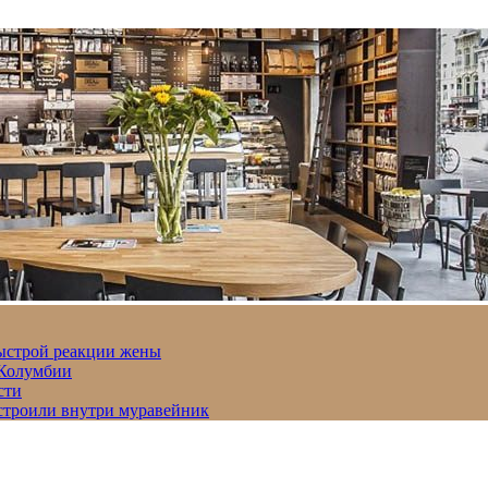
быстрой реакции жены
 Колумбии
сти
строили внутри муравейник