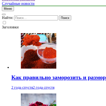
Случайные новости
Меню
Найти:
Заголовки
Как правильно заморозить и размор
2 года спустя
2 года спустя