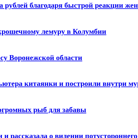
а рублей благодаря быстрой реакции же
крошечному лемуру в Колумбии
есу Воронежской области
ютера китаянки и построили внутри м
огромных рыб для забавы
 и рассказала о видении потустороннего