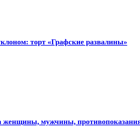
уклоном: торт «Графские развалины»
ма женщины, мужчины, противопоказани