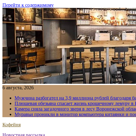
Перейти к содержимому
6 августа, 2026
Мужчина разбогател на 3,9 миллиона рублей благодаря 
Плюшевая обезьяна спасает жизнь крошечному лемуру в
Камера сняла загадочного зверя в лесу Воронежской обла
Муравьи проникли в монитор компьютера китаянки и по
Кофейня
Новостная рассылка