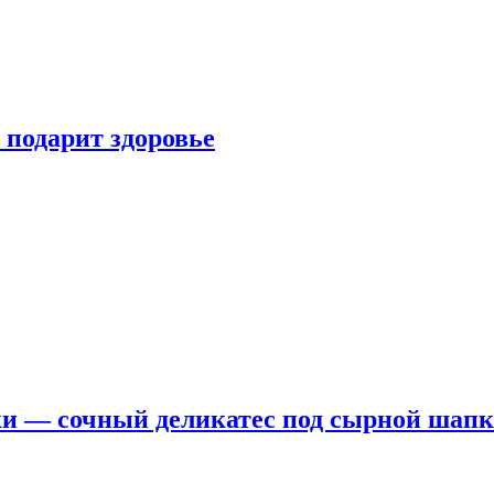
 подарит здоровье
ки — сочный деликатес под сырной шап