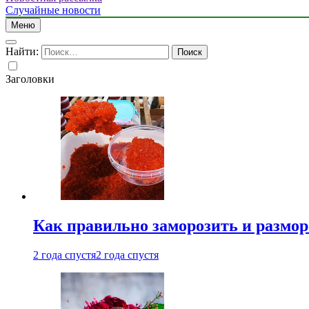
Случайные новости
Меню
Найти:
Заголовки
Как правильно заморозить и размор
2 года спустя
2 года спустя