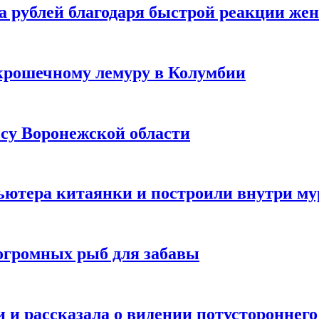
а рублей благодаря быстрой реакции же
крошечному лемуру в Колумбии
есу Воронежской области
ютера китаянки и построили внутри м
огромных рыб для забавы
 и рассказала о видении потустороннего