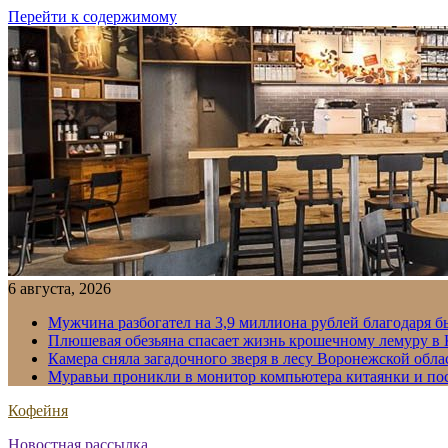
Перейти к содержимому
6 августа, 2026
Мужчина разбогател на 3,9 миллиона рублей благодаря 
Плюшевая обезьяна спасает жизнь крошечному лемуру в
Камера сняла загадочного зверя в лесу Воронежской обла
Муравьи проникли в монитор компьютера китаянки и по
Кофейня
Новостная рассылка