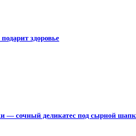
 подарит здоровье
ки — сочный деликатес под сырной шап