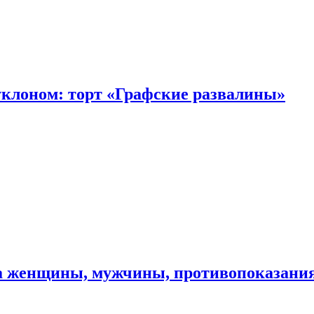
уклоном: торт «Графские развалины»
ма женщины, мужчины, противопоказани