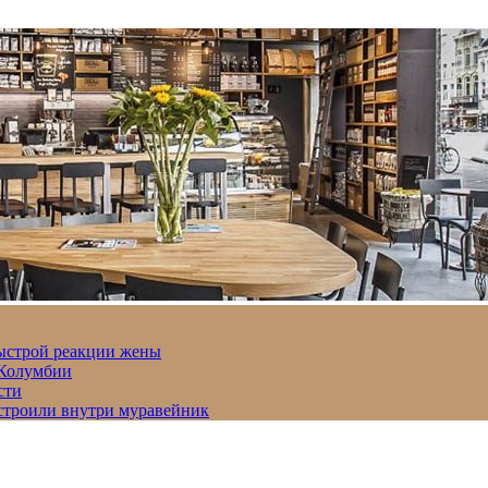
быстрой реакции жены
 Колумбии
сти
строили внутри муравейник