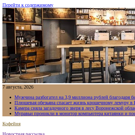
Перейти к содержимому
7 августа, 2026
Мужчина разбогател на 3,9 миллиона рублей благодаря 
Плюшевая обезьяна спасает жизнь крошечному лемуру в
Камера сняла загадочного зверя в лесу Воронежской обла
Муравьи проникли в монитор компьютера китаянки и по
Кофейня
Новостная рассылка