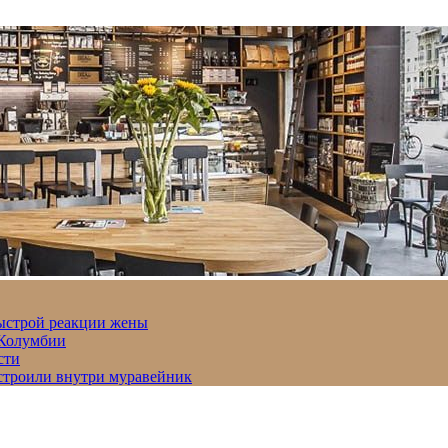
быстрой реакции жены
 Колумбии
сти
строили внутри муравейник