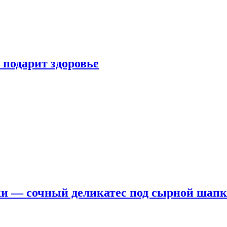
 подарит здоровье
ки — сочный деликатес под сырной шап