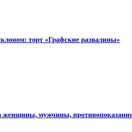
уклоном: торт «Графские развалины»
ма женщины, мужчины, противопоказани