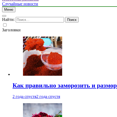
Случайные новости
Меню
Найти:
Заголовки
Как правильно заморозить и размор
2 года спустя
2 года спустя