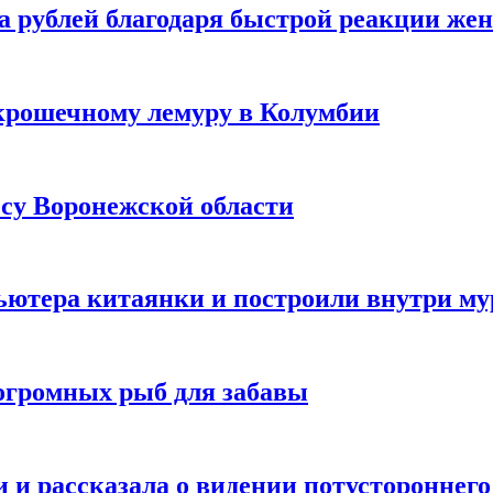
а рублей благодаря быстрой реакции же
крошечному лемуру в Колумбии
есу Воронежской области
ютера китаянки и построили внутри м
огромных рыб для забавы
 и рассказала о видении потустороннего