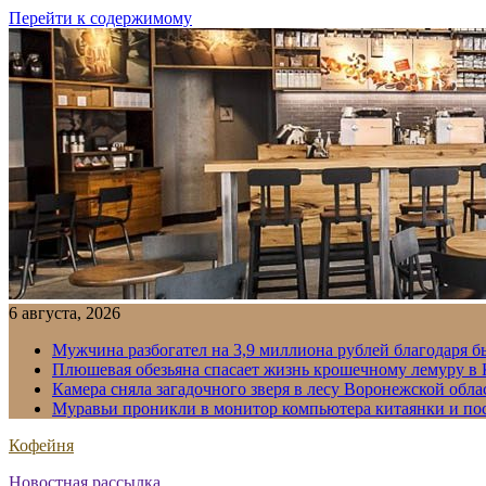
Перейти к содержимому
6 августа, 2026
Мужчина разбогател на 3,9 миллиона рублей благодаря 
Плюшевая обезьяна спасает жизнь крошечному лемуру в
Камера сняла загадочного зверя в лесу Воронежской обла
Муравьи проникли в монитор компьютера китаянки и по
Кофейня
Новостная рассылка