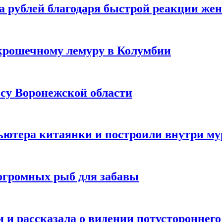
а рублей благодаря быстрой реакции же
крошечному лемуру в Колумбии
есу Воронежской области
ютера китаянки и построили внутри м
огромных рыб для забавы
 и рассказала о видении потустороннего