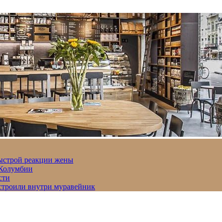
быстрой реакции жены
 Колумбии
сти
строили внутри муравейник