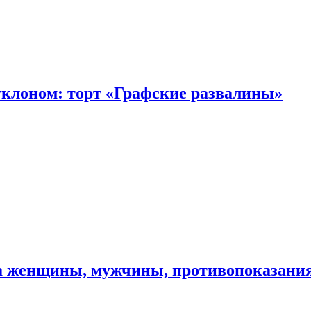
уклоном: торт «Графские развалины»
ма женщины, мужчины, противопоказани