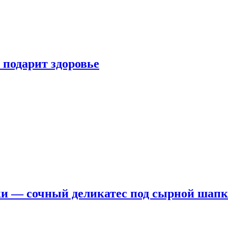
 подарит здоровье
ки — сочный деликатес под сырной шап