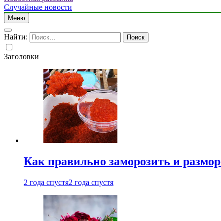
Случайные новости
Меню
Найти:
Заголовки
Как правильно заморозить и размор
2 года спустя
2 года спустя