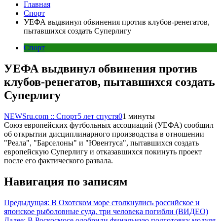
Главная
Спорт
УЕФА выдвинул обвинения против клубов-ренегатов,
пытавшихся создать Суперлигу
Спорт
УЕФА выдвинул обвинения против
клубов-ренегатов, пытавшихся создать
Суперлигу
NEWSru.com :: Спорт
5 лет спустя
0
1 минуты
Союз европейских футбольных ассоциаций (УЕФА) сообщил
об открытии дисциплинарного производства в отношении
"Реала", "Барселоны" и "Ювентуса", пытавшихся создать
европейскую Суперлигу и отказавшихся покинуть проект
после его фактического развала.
Навигация по записям
Предыдущая:
В Охотском море столкнулись российское и
японское рыболовные суда, три человека погибли (ВИДЕО)
Далее:
В Роскосмосе одобрили финальную подготовку модуля