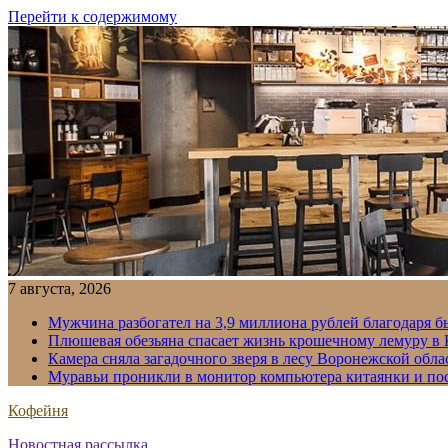
Перейти к содержимому
7 августа, 2026
Мужчина разбогател на 3,9 миллиона рублей благодаря 
Плюшевая обезьяна спасает жизнь крошечному лемуру в
Камера сняла загадочного зверя в лесу Воронежской обла
Муравьи проникли в монитор компьютера китаянки и по
Кофейня
Новостная рассылка