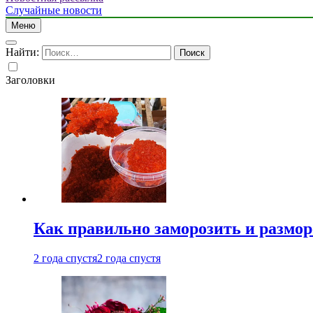
Случайные новости
Меню
Найти:
Заголовки
Как правильно заморозить и размор
2 года спустя
2 года спустя