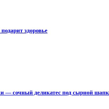
 подарит здоровье
ки — сочный деликатес под сырной шап