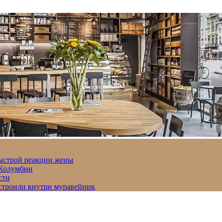
быстрой реакции жены
 Колумбии
сти
строили внутри муравейник