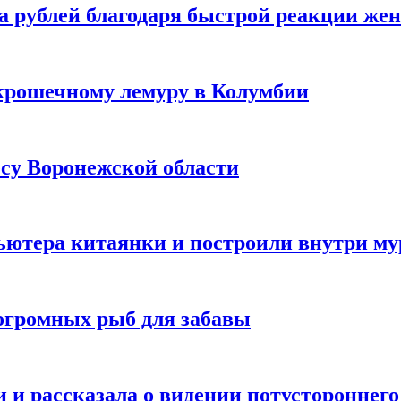
а рублей благодаря быстрой реакции же
крошечному лемуру в Колумбии
есу Воронежской области
ютера китаянки и построили внутри м
огромных рыб для забавы
 и рассказала о видении потустороннего