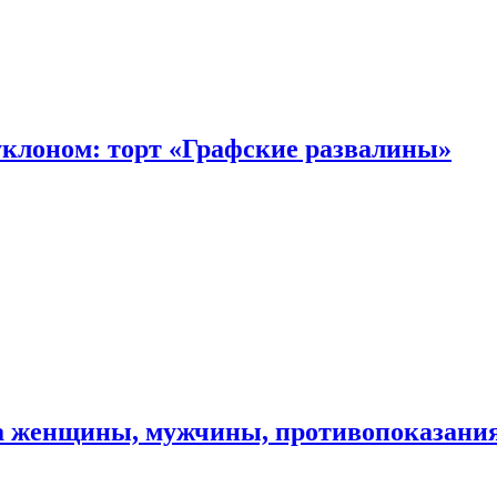
уклоном: торт «Графские развалины»
ма женщины, мужчины, противопоказани