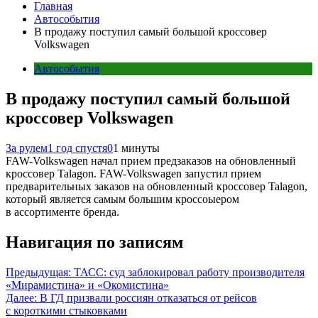
Главная
Автособытия
В продажу поступил самый большой кроссовер
Volkswagen
Автособытия
В продажу поступил самый большой
кроссовер Volkswagen
За рулем
1 год спустя
0
1 минуты
FAW-Volkswagen начал прием предзаказов на обновленный
кроссовер Talagon. FAW-Volkswagen запустил прием
предварительных заказов на обновленный кроссовер Talagon,
который является самым большим кроссоыером
в ассортименте бренда.
Навигация по записям
Предыдущая:
ТАСС: суд заблокировал работу производителя
«Мирамистина» и «Окомистина»
Далее:
В ГД призвали россиян отказаться от рейсов
с короткими стыковками